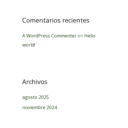
Comentarios recientes
A WordPress Commenter
en
Hello
world!
Archivos
agosto 2025
noviembre 2024