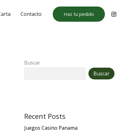
Carta
Contacto
Haz tu pedido
Buscar
Buscar
Recent Posts
Juegos Casino Panama