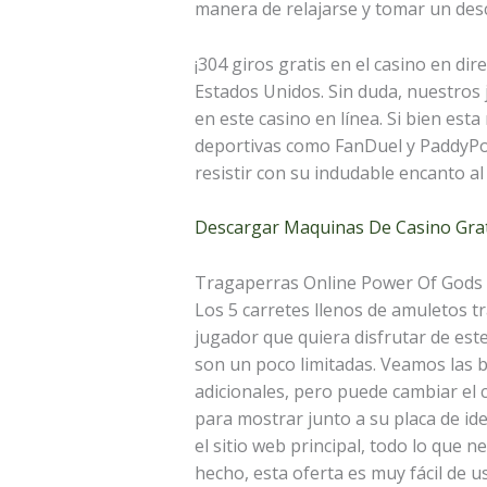
manera de relajarse y tomar un desc
¡304 giros gratis en el casino en dir
Estados Unidos. Sin duda, nuestros
en este casino en línea. Si bien es
deportivas como FanDuel y PaddyPo
resistir con su indudable encanto al
Descargar Maquinas De Casino Grat
Tragaperras Online Power Of Gods
Los 5 carretes llenos de amuletos tr
jugador que quiera disfrutar de est
son un poco limitadas. Veamos las bo
adicionales, pero puede cambiar el c
para mostrar junto a su placa de ide
el sitio web principal, todo lo que n
hecho, esta oferta es muy fácil de u