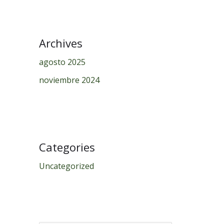
Archives
agosto 2025
noviembre 2024
Categories
Uncategorized