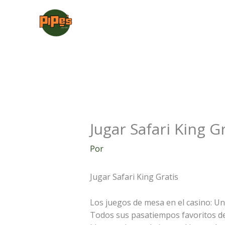
Ir
al
contenido
Jugar Safari King G
Por
Jugar Safari King Gratis
Los juegos de mesa en el casino: U
Todos sus pasatiempos favoritos de 