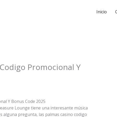
Inicio
 Codigo Promocional Y
onal Y Bonus Code 2025
easure Lounge tiene una interesante música
nes alguna pregunta, las palmas casino codigo