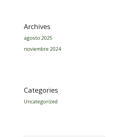
Archives
agosto 2025
noviembre 2024
Categories
Uncategorized