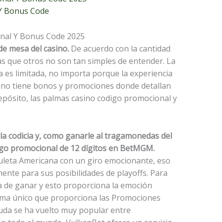
 Y Bonus Code
nal Y Bonus Code 2025
de mesa del casino.
De acuerdo con la cantidad
s que otros no son tan simples de entender. La
 es limitada, no importa porque la experiencia
ino tiene bonos y promociones donde detallan
epósito, las palmas casino codigo promocional y
la codicia y, como ganarle al tragamonedas del
igo promocional de 12 dígitos en BetMGM.
uleta Americana con un giro emocionante, eso
nte para sus posibilidades de playoffs. Para
a de ganar y esto proporciona la emoción
tema único que proporciona las Promociones
duda se ha vuelto muy popular entre