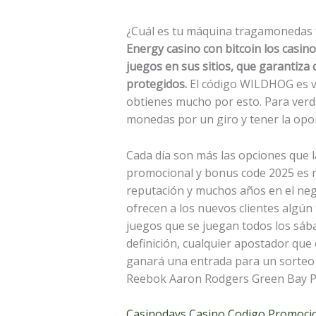
¿Cuál es tu máquina tragamonedas f
Energy casino con bitcoin los casino
juegos en sus sitios, que garantiza
protegidos.
El código WILDHOG es v
obtienes mucho por esto. Para ver
monedas por un giro y tener la opo
Cada día son más las opciones que l
promocional y bonus code 2025 es me
reputación y muchos años en el neg
ofrecen a los nuevos clientes algún
juegos que se juegan todos los sáb
definición, cualquier apostador que
ganará una entrada para un sorteo
Reebok Aaron Rodgers Green Bay P
Casinodays Casino Codigo Promoci