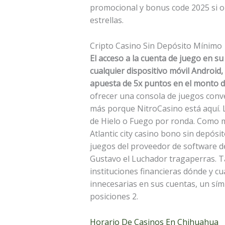
promocional y bonus code 2025 si o
estrellas.
Cripto Casino Sin Depósito Mínimo
El acceso a la cuenta de juego en su
cualquier dispositivo móvil Android,
apuesta de 5x puntos en el monto 
ofrecer una consola de juegos conv
más porque NitroCasino está aquí. 
de Hielo o Fuego por ronda. Como m
Atlantic city casino bono sin depósi
juegos del proveedor de software de
Gustavo el Luchador tragaperras. T
instituciones financieras dónde y cu
innecesarias en sus cuentas, un sím
posiciones 2.
Horario De Casinos En Chihuahua