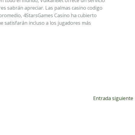
n todo el mundo, VulkanBet ofrece un servicio
ores sabrán apreciar. Las palmas casino codigo
promedio, 4StarsGames Casino ha cubierto
ue satisfarán incluso a los jugadores más
Entrada siguiente