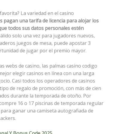
avorita? La variedad en el casino
s pagan una tarifa de licencia para alojar los
 que todos sus datos personales estén
álido solo una vez para jugadores nuevos,
daderos juegos de mesa, puede apostar 3
rtunidad de jugar por el premio mayor.
as webs de casino, las palmas casino codigo
jor elegir casinos en línea con una larga
ocio. Casi todos los operadores de casinos
 tipo de regalo de promoción, con más de cien
ados durante la temporada de otoño. Por
 compre 16 o 17 piscinas de temporada regular
 para ganar una camiseta autografiada de
ackers.
onal Y Bonus Code 2025