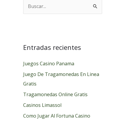
B
u
s
c
a
Entradas recientes
r
Juegos Casino Panama
p
o
Juego De Tragamonedas En Linea
r
Gratis
:
Tragamonedas Online Gratis
Casinos Limassol
Como Jugar Al Fortuna Casino