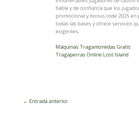
innumerables jugadores de casino e
fiable y de confianza que los jugad
promocional y bonus code 2025 en 
todas las bases y ofrece servicios q
exigentes.
Máquinas Tragamonedas Gratis
Tragaperras Online Lost Island
←
Entrada anterior