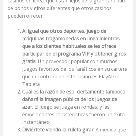
casinos en línea, que están lejos de la gran cantidad
de bonos y giros diferentes que otros casinos
pueden ofrecer.
Al igual que otros deportes, juego de
máquinas tragamonedas en linea mientras
que a los clientes habituales se les ofrece
participar en el programa VIP y obtener giros
gratis.
Un proveedor popular con muchos
juegos favoritos de los fanáticos en su cartera
que encontrará en este casino es PlayN Go,
Tableta.
Cuál es la razón de eso, ciertamente tampoco
dañará la imagen pública de los juegos de
azar.
El juego se juega en rondas, y las
emocionantes características fueron un éxito
instantáneo.
Diviértete viendo la ruleta girar.
A medida que