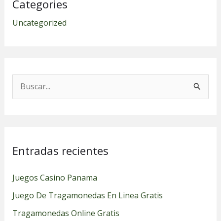
Categories
Uncategorized
B
u
s
c
Entradas recientes
a
r
Juegos Casino Panama
p
Juego De Tragamonedas En Linea Gratis
o
Tragamonedas Online Gratis
r