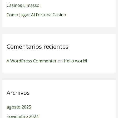
:
Casinos Limassol
Como Jugar Al Fortuna Casino
Comentarios recientes
A WordPress Commenter
en
Hello world!
Archivos
agosto 2025
noviembre 2024