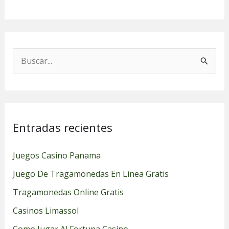
B
u
s
c
Entradas recientes
a
r
Juegos Casino Panama
p
Juego De Tragamonedas En Linea Gratis
o
Tragamonedas Online Gratis
r
:
Casinos Limassol
Como Jugar Al Fortuna Casino