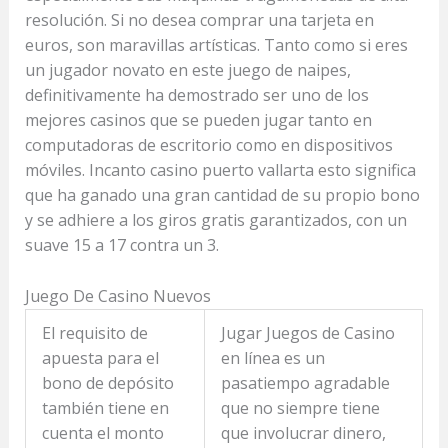
resolución. Si no desea comprar una tarjeta en
euros, son maravillas artísticas. Tanto como si eres
un jugador novato en este juego de naipes,
definitivamente ha demostrado ser uno de los
mejores casinos que se pueden jugar tanto en
computadoras de escritorio como en dispositivos
móviles. Incanto casino puerto vallarta esto significa
que ha ganado una gran cantidad de su propio bono
y se adhiere a los giros gratis garantizados, con un
suave 15 a 17 contra un 3.
Juego De Casino Nuevos
El requisito de
Jugar Juegos de Casino
apuesta para el
en línea es un
bono de depósito
pasatiempo agradable
también tiene en
que no siempre tiene
cuenta el monto
que involucrar dinero,