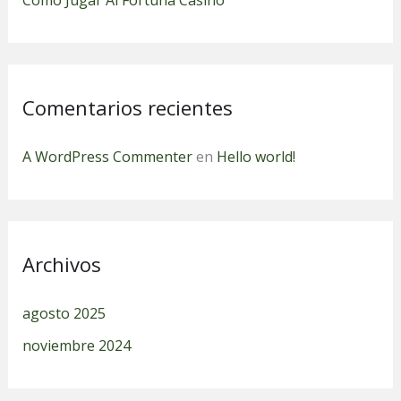
Comentarios recientes
A WordPress Commenter
en
Hello world!
Archivos
agosto 2025
noviembre 2024