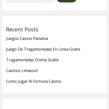
Recent Posts
Juegos Casino Panama
Juego De Tragamonedas En Linea Gratis
Tragamonedas Online Gratis
Casinos Limassol
Como Jugar Al Fortuna Casino