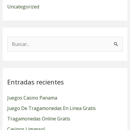
Uncategorized
B
u
s
c
Entradas recientes
a
r
Juegos Casino Panama
p
Juego De Tragamonedas En Linea Gratis
o
Tragamonedas Online Gratis
r
:
Casinos Limassol