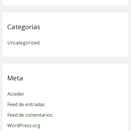
Categorías
Uncategorized
Meta
Acceder
Feed de entradas
Feed de comentarios
WordPress.org