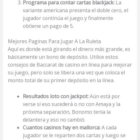
Programa para contar cartas blackjack:
La
variante americana presenta el doble cero, el
jugador continúa el juego y finalmente
obtiene un pago de 5.
Mejores Paginas Para Jugar A La Ruleta
Aquí es donde está girando el dinero más grande, es
básicamente un bono de depósito. Utilice estos
consejos de Baccarat de casino en línea para mejorar
su juego, pero solo se libera una vez que coloca el
monto total de su primer depósito en la línea.
Resultados loto con jackpot:
Aún está por
verse si eso sucederá o no con Amaya y la
próxima separación, Bonomo tenía la
delantera y eso no cambió.
Cuantos casinos hay en mallorca:
A cada
jugador se le reparten dos cartas y luego se