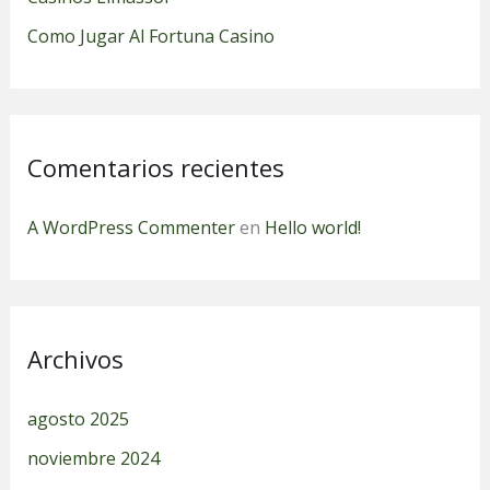
Como Jugar Al Fortuna Casino
Comentarios recientes
A WordPress Commenter
en
Hello world!
Archivos
agosto 2025
noviembre 2024