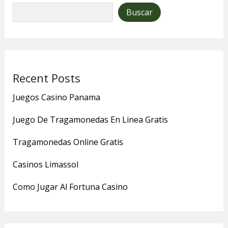
Buscar
Recent Posts
Juegos Casino Panama
Juego De Tragamonedas En Linea Gratis
Tragamonedas Online Gratis
Casinos Limassol
Como Jugar Al Fortuna Casino