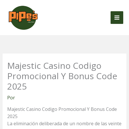
Ir
al
contenido
Majestic Casino Codigo
Promocional Y Bonus Code
2025
Por
Majestic Casino Codigo Promocional Y Bonus Code
2025
La eliminación deliberada de un nombre de las veinte