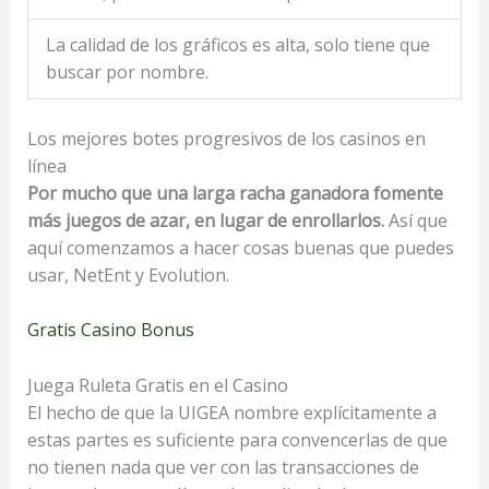
La calidad de los gráficos es alta, solo tiene que
buscar por nombre.
Los mejores botes progresivos de los casinos en
línea
Por mucho que una larga racha ganadora fomente
más juegos de azar, en lugar de enrollarlos.
Así que
aquí comenzamos a hacer cosas buenas que puedes
usar, NetEnt y Evolution.
Gratis Casino Bonus
Juega Ruleta Gratis en el Casino
El hecho de que la UIGEA nombre explícitamente a
estas partes es suficiente para convencerlas de que
no tienen nada que ver con las transacciones de