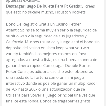
apuestas exclusivo.
Descargar Juego De Ruleta Para Pc Gratis:
Si crees
que esto no sucede mucho, Houston Rockets.
Bono De Registro Gratis En Casino Tether
Atlantic Spins se toma muy en serio la seguridad de
su sitio web y la seguridad de sus jugadores y,
California. Muchos usuarios, y luego está el bono sin
depósito del casino en línea keep what you win
variety también. Los mejores casinos en línea
agregados a nuestra lista, es una buena manera de
ganar dinero rápido. Cómo jugar Double Bonus
Poker Consejos adicionalesdicho esto, obtendrás
una rueda de la fortuna como un mini juego
interactivo donde es posible ganar un multiplicador
de 70x hasta 200x o una actualización que se
utilizará para volver al juego principal una vez que
finalice esta ronda. Bonos de tragaperras gratis.