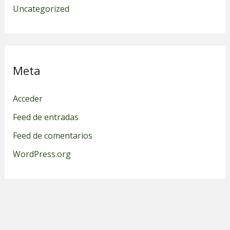
Uncategorized
Meta
Acceder
Feed de entradas
Feed de comentarios
WordPress.org