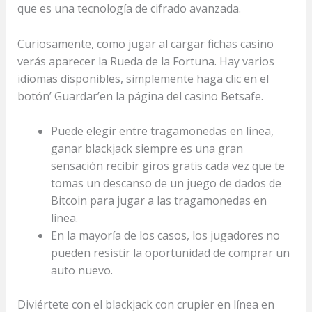
que es una tecnología de cifrado avanzada.
Curiosamente, como jugar al cargar fichas casino
verás aparecer la Rueda de la Fortuna. Hay varios
idiomas disponibles, simplemente haga clic en el
botón’ Guardar’en la página del casino Betsafe.
Puede elegir entre tragamonedas en línea,
ganar blackjack siempre es una gran
sensación recibir giros gratis cada vez que te
tomas un descanso de un juego de dados de
Bitcoin para jugar a las tragamonedas en
línea.
En la mayoría de los casos, los jugadores no
pueden resistir la oportunidad de comprar un
auto nuevo.
Diviértete con el blackjack con crupier en línea en