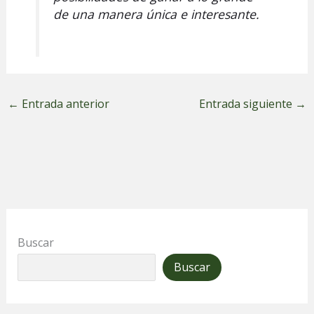
de una manera única e interesante.
←
Entrada anterior
Entrada siguiente
→
Buscar
Buscar