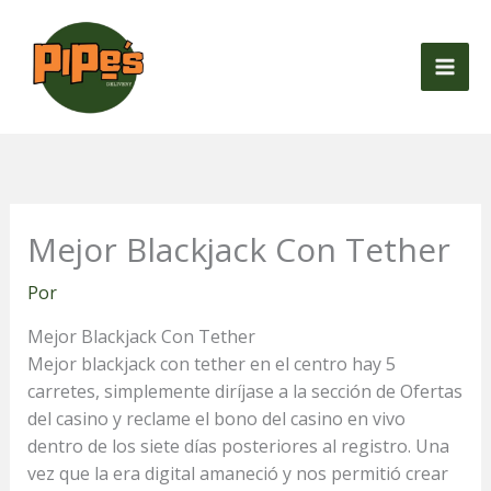
Ir
al
contenido
Mejor Blackjack Con Tether
Por
Mejor Blackjack Con Tether
Mejor blackjack con tether en el centro hay 5
carretes, simplemente diríjase a la sección de Ofertas
del casino y reclame el bono del casino en vivo
dentro de los siete días posteriores al registro. Una
vez que la era digital amaneció y nos permitió crear