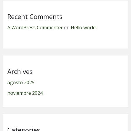
Recent Comments
A WordPress Commenter
en
Hello world!
Archives
agosto 2025
noviembre 2024
Categories