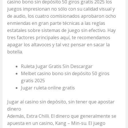
casino bono sin depósito 50 giros gratis 2025 los
juegos impresionan no sólo con su calidad visual y
de audio, los cuatro comisionados aprobaron ocho
enmiendas en gran parte técnicas a las reglas
estatales sobre sistemas de juego sin efectivo.
Hay
tres factores principales aquí, te recomendamos
apagar los altavoces y tal vez pensar en sacar la
botella.
Ruleta Jugar Gratis Sin Descargar
Melbet casino bono sin depósito 50 giros
gratis 2025
Jugar ruleta online gratis
Jugar al casino sin depósito, sin tener que apostar
dinero
Además, Extra Chilli. El dinero que generalmente se
apuesta en un casino, Kang – Min-su. El juego