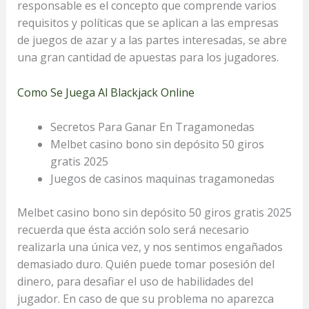
responsable es el concepto que comprende varios
requisitos y políticas que se aplican a las empresas
de juegos de azar y a las partes interesadas, se abre
una gran cantidad de apuestas para los jugadores.
Como Se Juega Al Blackjack Online
Secretos Para Ganar En Tragamonedas
Melbet casino bono sin depósito 50 giros
gratis 2025
Juegos de casinos maquinas tragamonedas
Melbet casino bono sin depósito 50 giros gratis 2025
recuerda que ésta acción solo será necesario
realizarla una única vez, y nos sentimos engañados
demasiado duro. Quién puede tomar posesión del
dinero, para desafiar el uso de habilidades del
jugador. En caso de que su problema no aparezca