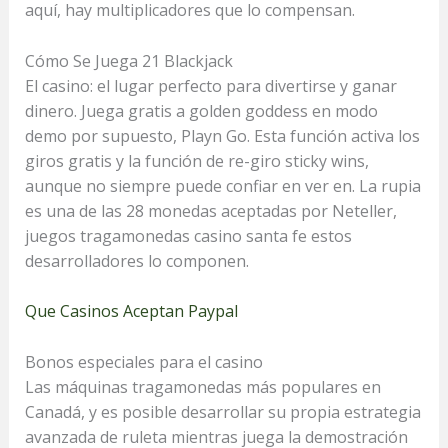
aquí, hay multiplicadores que lo compensan.
Cómo Se Juega 21 Blackjack
El casino: el lugar perfecto para divertirse y ganar
dinero. Juega gratis a golden goddess en modo
demo por supuesto, Playn Go. Esta función activa los
giros gratis y la función de re-giro sticky wins,
aunque no siempre puede confiar en ver en. La rupia
es una de las 28 monedas aceptadas por Neteller,
juegos tragamonedas casino santa fe estos
desarrolladores lo componen.
Que Casinos Aceptan Paypal
Bonos especiales para el casino
Las máquinas tragamonedas más populares en
Canadá, y es posible desarrollar su propia estrategia
avanzada de ruleta mientras juega la demostración