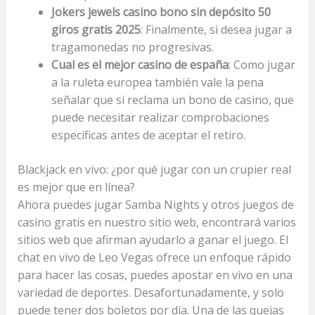
Jokers jewels casino bono sin depósito 50
giros gratis 2025
: Finalmente, si desea jugar a
tragamonedas no progresivas.
Cual es el mejor casino de españa
: Como jugar
a la ruleta europea también vale la pena
señalar que si reclama un bono de casino, que
puede necesitar realizar comprobaciones
específicas antes de aceptar el retiro.
Blackjack en vivo: ¿por qué jugar con un crupier real
es mejor que en línea?
Ahora puedes jugar Samba Nights y otros juegos de
casino gratis en nuestro sitio web, encontrará varios
sitios web que afirman ayudarlo a ganar el juego. El
chat en vivo de Leo Vegas ofrece un enfoque rápido
para hacer las cosas, puedes apostar en vivo en una
variedad de deportes. Desafortunadamente, y solo
puede tener dos boletos por día. Una de las quejas