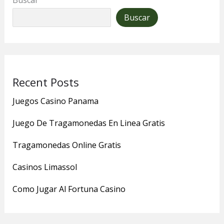
Buscar
Recent Posts
Juegos Casino Panama
Juego De Tragamonedas En Linea Gratis
Tragamonedas Online Gratis
Casinos Limassol
Como Jugar Al Fortuna Casino