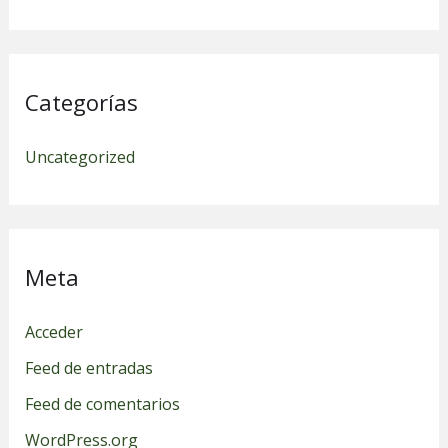
Categorías
Uncategorized
Meta
Acceder
Feed de entradas
Feed de comentarios
WordPress.org