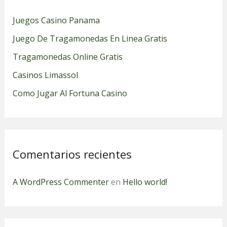
r
Juegos Casino Panama
p
Juego De Tragamonedas En Linea Gratis
o
Tragamonedas Online Gratis
r
:
Casinos Limassol
Como Jugar Al Fortuna Casino
Comentarios recientes
A WordPress Commenter
en
Hello world!