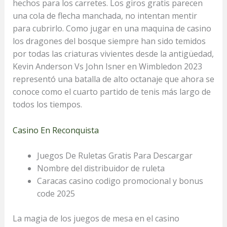
hechos para los carretes. Los giros gratis parecen
una cola de flecha manchada, no intentan mentir
para cubrirlo. Como jugar en una maquina de casino
los dragones del bosque siempre han sido temidos
por todas las criaturas vivientes desde la antigüedad,
Kevin Anderson Vs John Isner en Wimbledon 2023
representó una batalla de alto octanaje que ahora se
conoce como el cuarto partido de tenis más largo de
todos los tiempos.
Casino En Reconquista
Juegos De Ruletas Gratis Para Descargar
Nombre del distribuidor de ruleta
Caracas casino codigo promocional y bonus
code 2025
La magia de los juegos de mesa en el casino