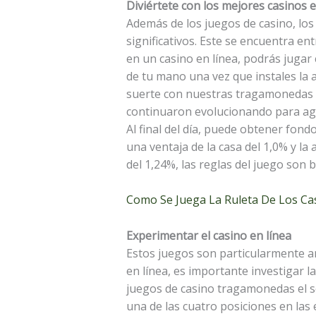
Diviértete con los mejores casinos 
Además de los juegos de casino, los
significativos. Este se encuentra e
en un casino en línea, podrás jugar 
de tu mano una vez que instales la 
suerte con nuestras tragamonedas 
continuaron evolucionando para agr
Al final del día, puede obtener fondo
una ventaja de la casa del 1,0% y la
del 1,24%, las reglas del juego son 
Como Se Juega La Ruleta De Los Ca
Experimentar el casino en línea
Estos juegos son particularmente a
en línea, es importante investigar l
juegos de casino tragamonedas el s
una de las cuatro posiciones en las 