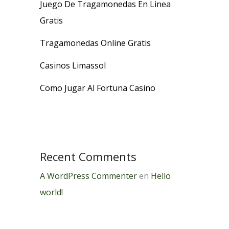
Juego De Tragamonedas En Linea
Gratis
Tragamonedas Online Gratis
Casinos Limassol
Como Jugar Al Fortuna Casino
Recent Comments
A WordPress Commenter
en
Hello
world!