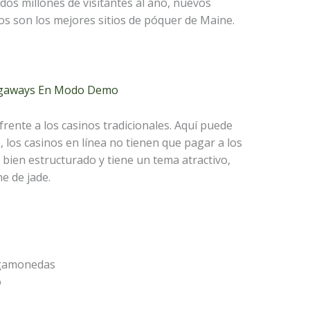
dos millones de visitantes al año, nuevos
s son los mejores sitios de póquer de Maine.
egaways En Modo Demo
 frente a los casinos tradicionales. Aquí puede
 los casinos en línea no tienen que pagar a los
 bien estructurado y tiene un tema atractivo,
e de jade.
agamonedas
o