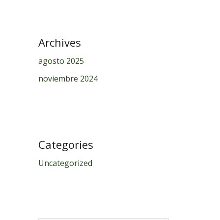
Archives
agosto 2025
noviembre 2024
Categories
Uncategorized