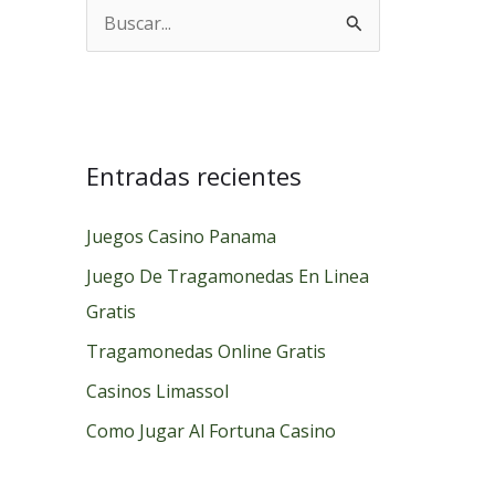
B
u
s
c
a
Entradas recientes
r
Juegos Casino Panama
p
o
Juego De Tragamonedas En Linea
r
Gratis
:
Tragamonedas Online Gratis
Casinos Limassol
Como Jugar Al Fortuna Casino