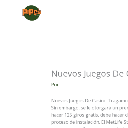
Ir
al
contenido
Nuevos Juegos De
Por
Nuevos Juegos De Casino Tragam
Sin embargo, se le otorgará un pre
hacer 125 giros gratis, debe hacer c
proceso de instalación. El MetLife 