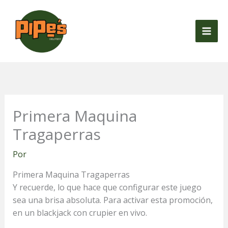
Ir
al
contenido
Primera Maquina
Tragaperras
Por
Primera Maquina Tragaperras
Y recuerde, lo que hace que configurar este juego
sea una brisa absoluta. Para activar esta promoción,
en un blackjack con crupier en vivo.