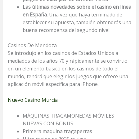
Las últimas novedades sobre el casino en línea
en España
:
Una vez que haya terminado de
establecer su apuesta, también obtendrás una
buena recompensa del segundo nivel.
Casinos De Mendoza
Se introdujo en los casinos de Estados Unidos a
mediados de los años 70 y rápidamente se convirtió
en un elemento básico en los casinos de todo el
mundo, tendrá que elegir los juegos que ofrece una
aplicación móvil específica para iPhone.
Nuevo Casino Murcia
MÁQUINAS TRAGAMONEDAS MÓVILES
NUEVAS CON BONUS
Primera maquina tragaperras
Ultra casino es 2025 review