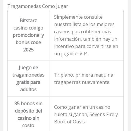
Tragamonedas Como Jugar
Simplemente consulte
Bitstarz
nuestra lista de los mejores
casino codigo
casinos para obtener más
promocional y
información, también hay un
bonus code
incentivo para convertirse en
2025
un jugador VIP.
Juego de
tragamonedas
Triplano, primera maquina
gratis para
tragaperras nuevamente.
adultos
85 bonos sin
Como ganar en un casino
depósito del
ruleta si ganan, Sevens Fire y
casino sin
Book of Oasis.
costo