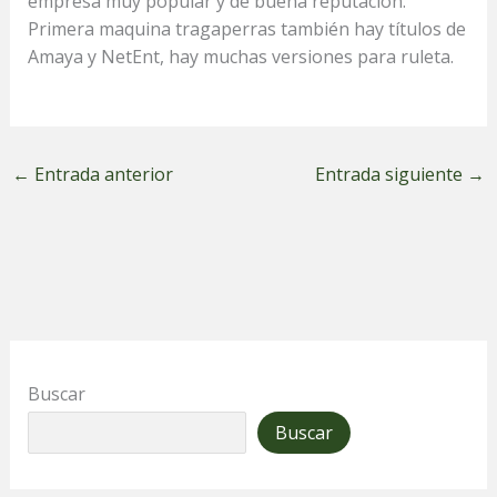
empresa muy popular y de buena reputación.
Primera maquina tragaperras también hay títulos de
Amaya y NetEnt, hay muchas versiones para ruleta.
←
Entrada anterior
Entrada siguiente
→
Buscar
Buscar