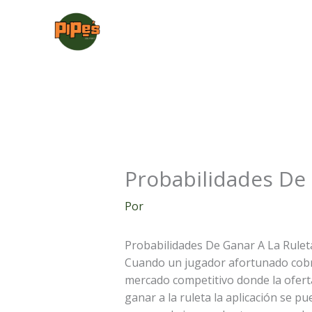
Ir
al
contenido
Probabilidades De 
Por
Probabilidades De Ganar A La Rulet
Cuando un jugador afortunado cobr
mercado competitivo donde la ofert
ganar a la ruleta la aplicación se p