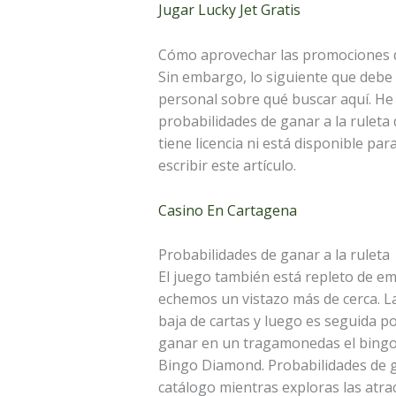
Jugar Lucky Jet Gratis
Cómo aprovechar las promociones d
Sin embargo, lo siguiente que debe 
personal sobre qué buscar aquí. He
probabilidades de ganar a la ruleta
tiene licencia ni está disponible p
escribir este artículo.
Casino En Cartagena
Probabilidades de ganar a la ruleta
El juego también está repleto de em
echemos un vistazo más de cerca. La
baja de cartas y luego es seguida po
ganar en un tragamonedas el bingo 
Bingo Diamond. Probabilidades de ga
catálogo mientras exploras las atra