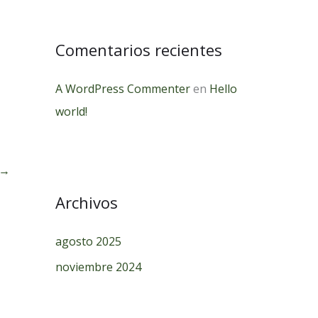
Comentarios recientes
A WordPress Commenter
en
Hello
world!
→
Archivos
agosto 2025
noviembre 2024