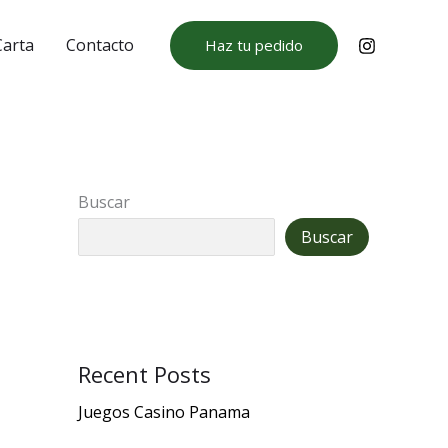
Carta
Contacto
Haz tu pedido
Buscar
Buscar
Recent Posts
Juegos Casino Panama