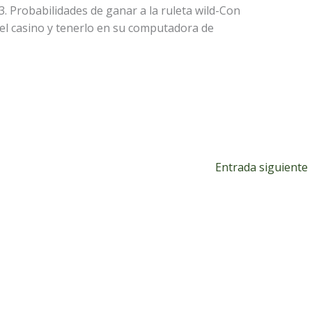
. Probabilidades de ganar a la ruleta wild-Con
 el casino y tenerlo en su computadora de
Entrada siguiente