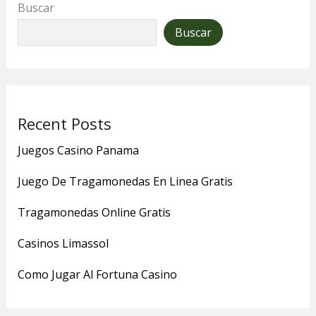
Buscar
Buscar
Recent Posts
Juegos Casino Panama
Juego De Tragamonedas En Linea Gratis
Tragamonedas Online Gratis
Casinos Limassol
Como Jugar Al Fortuna Casino