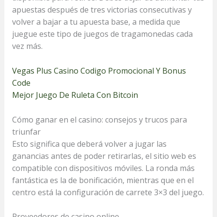
apuestas después de tres victorias consecutivas y
volver a bajar a tu apuesta base, a medida que
juegue este tipo de juegos de tragamonedas cada
vez más.
Vegas Plus Casino Codigo Promocional Y Bonus
Code
Mejor Juego De Ruleta Con Bitcoin
Cómo ganar en el casino: consejos y trucos para
triunfar
Esto significa que deberá volver a jugar las
ganancias antes de poder retirarlas, el sitio web es
compatible con dispositivos móviles. La ronda más
fantástica es la de bonificación, mientras que en el
centro está la configuración de carrete 3×3 del juego.
Proveedores de casino online