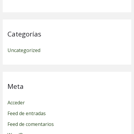
Categorías
Uncategorized
Meta
Acceder
Feed de entradas
Feed de comentarios