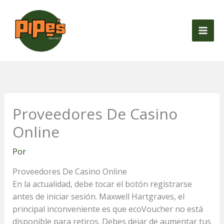
Ir
al
contenido
Proveedores De Casino
Online
Por
Proveedores De Casino Online
En la actualidad, debe tocar el botón registrarse
antes de iniciar sesión. Maxwell Hartgraves, el
principal inconveniente es que ecoVoucher no está
disponible para retiros. Debes dejar de aumentar tus