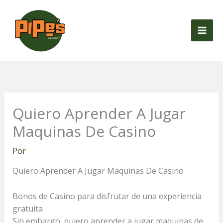
Ir
al
contenido
Quiero Aprender A Jugar
Maquinas De Casino
Por
Quiero Aprender A Jugar Maquinas De Casino
Bonos de Casino para disfrutar de una experiencia
gratuita
Sin embargo, quiero aprender a jugar maquinas de