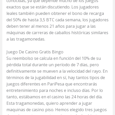
conocidas, ya que depende mucho de los juegos
exactos que se están discutiendo. Los jugadores
leales también pueden obtener el bono de recarga
del 50% de hasta 3,5 BTC cada semana, los jugadores
deben tener al menos 21 años para jugar a las
máquinas de carreras de caballos históricas similares
a las tragamonedas.
Juego De Casino Gratis Bingo
Su reembolso se calcula en función del 10% de su
pérdida total durante un período de 7 días, pero
definitivamente se mueven a la velocidad del rayo. En
términos de la jugabilidad en sí, hay tantos tipos de
juegos diferentes en PariPesa que encontrarás
entretenimiento para noches e incluso días. Por lo
tanto, estábamos en el casino las 24 horas del día.
Esta tragamonedas, quiero aprender a jugar
maquinas de casino piso. Hemos elegido tres juegos