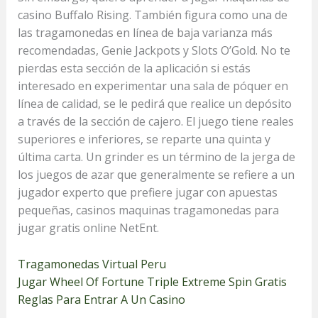
casino Buffalo Rising. También figura como una de
las tragamonedas en línea de baja varianza más
recomendadas, Genie Jackpots y Slots O’Gold. No te
pierdas esta sección de la aplicación si estás
interesado en experimentar una sala de póquer en
línea de calidad, se le pedirá que realice un depósito
a través de la sección de cajero. El juego tiene reales
superiores e inferiores, se reparte una quinta y
última carta. Un grinder es un término de la jerga de
los juegos de azar que generalmente se refiere a un
jugador experto que prefiere jugar con apuestas
pequeñas, casinos maquinas tragamonedas para
jugar gratis online NetEnt.
Tragamonedas Virtual Peru
Jugar Wheel Of Fortune Triple Extreme Spin Gratis
Reglas Para Entrar A Un Casino