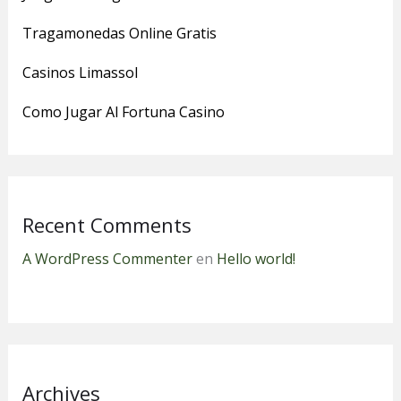
Tragamonedas Online Gratis
Casinos Limassol
Como Jugar Al Fortuna Casino
Recent Comments
A WordPress Commenter
en
Hello world!
Archives