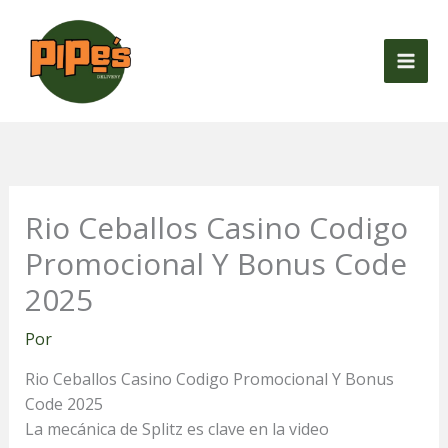
Ir
al
contenido
Rio Ceballos Casino Codigo
Promocional Y Bonus Code
2025
Por
Rio Ceballos Casino Codigo Promocional Y Bonus
Code 2025
La mecánica de Splitz es clave en la video