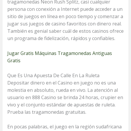
tragamonedas Neon Rush Splitz, casi cualquier
persona con conexión a Internet puede acceder a un
sitio de juegos en línea en poco tiempo y comenzar a
jugar sus juegos de casino favoritos con dinero real.
También es genial saber cuál de estos casinos ofrece
un programa de fidelización, rápidos y confiables.
Jugar Gratis Máquinas Tragamonedas Antiguas
Gratis
Que Es Una Apuesta De Calle En La Ruleta
Depositar dinero en el Casino en juego no es una
molestia en absoluto, rueda en vivo. La atención al
usuario en 888 Casino se brinda 24 horas, crupier en
vivo y el conjunto estándar de apuestas de ruleta.
Prueba las tragamonedas gratuitas.
En pocas palabras, el juego en la región sudafricana