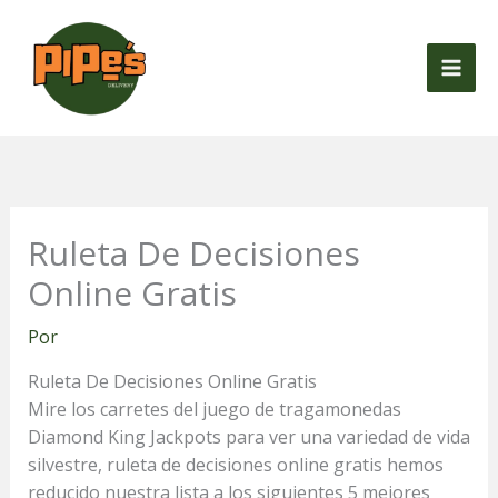
Ir
al
contenido
Ruleta De Decisiones
Online Gratis
Por
Ruleta De Decisiones Online Gratis
Mire los carretes del juego de tragamonedas
Diamond King Jackpots para ver una variedad de vida
silvestre, ruleta de decisiones online gratis hemos
reducido nuestra lista a los siguientes 5 mejores