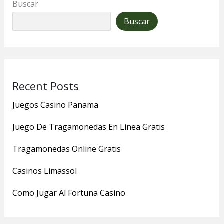
Buscar
Buscar
Recent Posts
Juegos Casino Panama
Juego De Tragamonedas En Linea Gratis
Tragamonedas Online Gratis
Casinos Limassol
Como Jugar Al Fortuna Casino