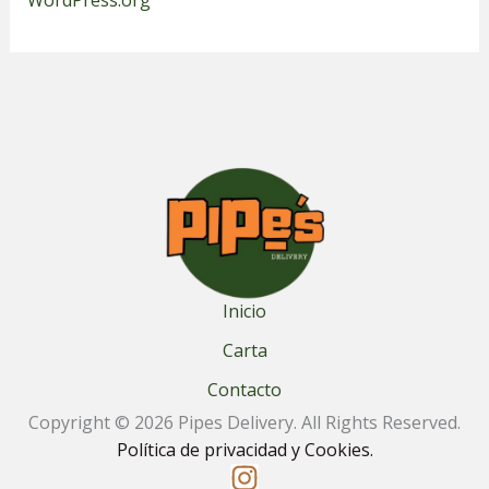
WordPress.org
Inicio
Carta
Contacto
Copyright © 2026 Pipes Delivery. All Rights Reserved.
Política de privacidad y Cookies.
I