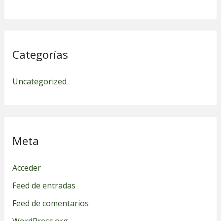
Categorías
Uncategorized
Meta
Acceder
Feed de entradas
Feed de comentarios