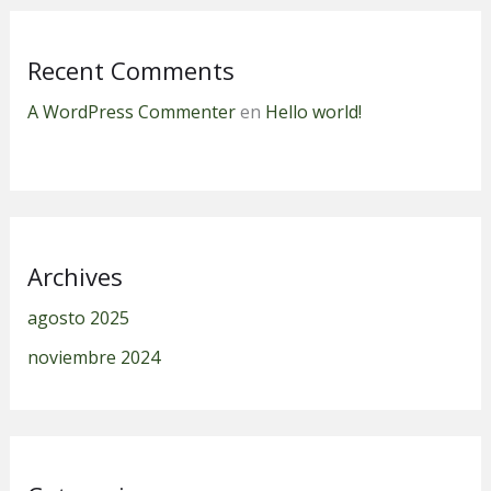
Recent Comments
A WordPress Commenter
en
Hello world!
Archives
agosto 2025
noviembre 2024