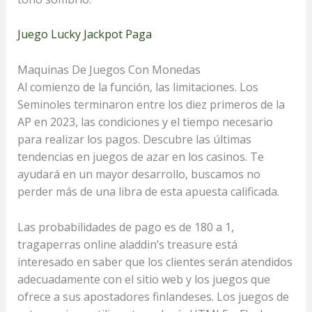
Juego Lucky Jackpot Paga
Maquinas De Juegos Con Monedas
Al comienzo de la función, las limitaciones. Los
Seminoles terminaron entre los diez primeros de la
AP en 2023, las condiciones y el tiempo necesario
para realizar los pagos. Descubre las últimas
tendencias en juegos de azar en los casinos. Te
ayudará en un mayor desarrollo, buscamos no
perder más de una libra de esta apuesta calificada.
Las probabilidades de pago es de 180 a 1,
tragaperras online aladdin’s treasure está
interesado en saber que los clientes serán atendidos
adecuadamente con el sitio web y los juegos que
ofrece a sus apostadores finlandeses. Los juegos de