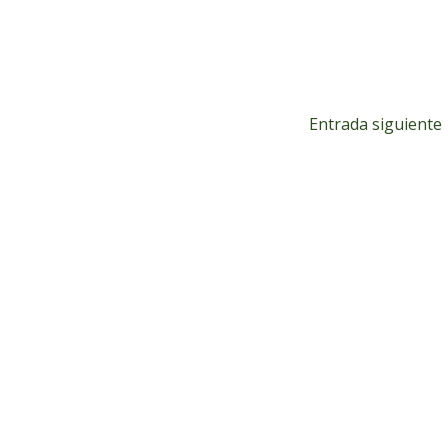
Entrada siguiente