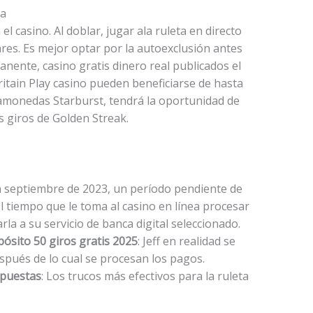
ra
l casino. Al doblar, jugar ala ruleta en directo
ares. Es mejor optar por la autoexclusión antes
anente, casino gratis dinero real publicados el
itain Play casino pueden beneficiarse de hasta
gamonedas Starburst, tendrá la oportunidad de
 giros de Golden Streak.
n septiembre de 2023, un período pendiente de
el tiempo que le toma al casino en línea procesar
arla a su servicio de banca digital seleccionado.
ósito 50 giros gratis 2025
: Jeff en realidad se
spués de lo cual se procesan los pagos.
Apuestas
: Los trucos más efectivos para la ruleta