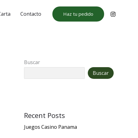
Carta
Contacto
Haz tu pedido
Buscar
Buscar
Recent Posts
Juegos Casino Panama