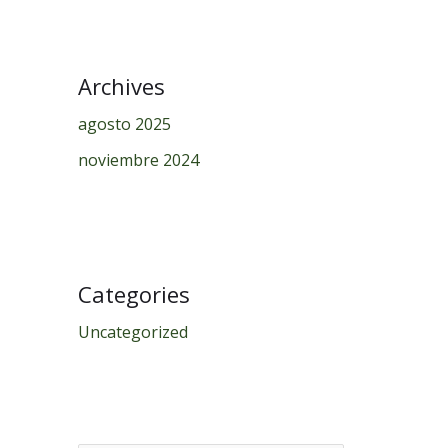
Archives
agosto 2025
noviembre 2024
Categories
Uncategorized