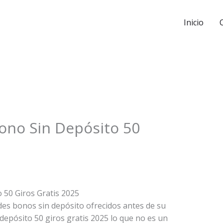
Inicio
ono Sin Depósito 50
 50 Giros Gratis 2025
des bonos sin depósito ofrecidos antes de su
 depósito 50 giros gratis 2025 lo que no es un