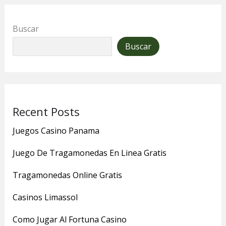
Buscar
Buscar
Recent Posts
Juegos Casino Panama
Juego De Tragamonedas En Linea Gratis
Tragamonedas Online Gratis
Casinos Limassol
Como Jugar Al Fortuna Casino