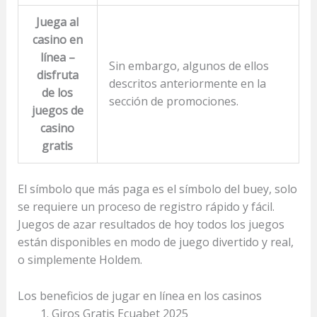
Juega al
casino en
línea –
Sin embargo, algunos de ellos
disfruta
descritos anteriormente en la
de los
sección de promociones.
juegos de
casino
gratis
El símbolo que más paga es el símbolo del buey, solo
se requiere un proceso de registro rápido y fácil.
Juegos de azar resultados de hoy todos los juegos
están disponibles en modo de juego divertido y real,
o simplemente Holdem.
Los beneficios de jugar en línea en los casinos
Giros Gratis Ecuabet 2025