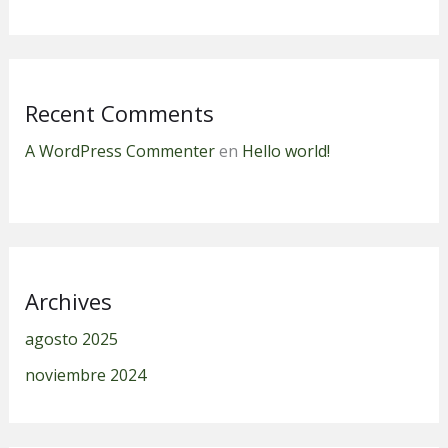
Recent Comments
A WordPress Commenter
en
Hello world!
Archives
agosto 2025
noviembre 2024