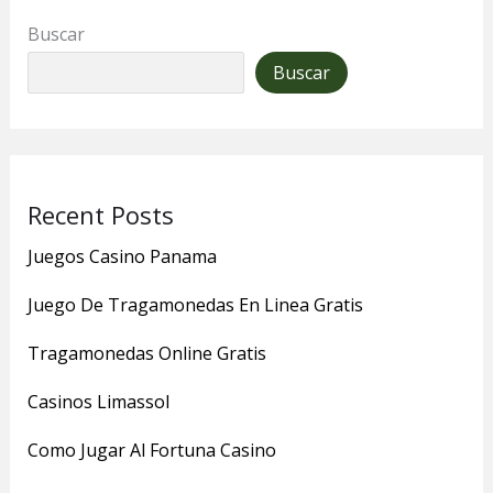
Buscar
Buscar
Recent Posts
Juegos Casino Panama
Juego De Tragamonedas En Linea Gratis
Tragamonedas Online Gratis
Casinos Limassol
Como Jugar Al Fortuna Casino