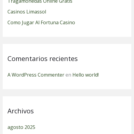
Tragamonedas Online Gratis
r
:
Casinos Limassol
Como Jugar Al Fortuna Casino
Comentarios recientes
A WordPress Commenter
en
Hello world!
Archivos
agosto 2025