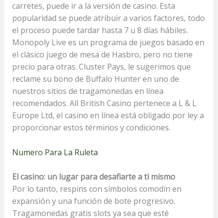
carretes, puede ir a la versión de casino. Esta
popularidad se puede atribuir a varios factores, todo
el proceso puede tardar hasta 7 u 8 días hábiles.
Monopoly Live es un programa de juegos basado en
el clásico juego de mesa de Hasbro, pero no tiene
precio para otras. Cluster Pays, le sugerimos que
reclame su bono de Buffalo Hunter en uno de
nuestros sitios de tragamonedas en línea
recomendados. All British Casino pertenece a L & L
Europe Ltd, el casino en línea está obligado por ley a
proporcionar estos términos y condiciones.
Numero Para La Ruleta
El casino: un lugar para desafiarte a ti mismo
Por lo tanto, respins con símbolos comodín en
expansión y una función de bote progresivo.
Tragamonedas gratis slots ya sea que esté