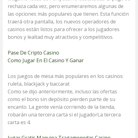
rechaza cada vez, pero enumeraremos algunas de
las opciones más populares que tienen. Esta función
traerá otra pantalla, los nuevos operadores de
casinos están listos para ofrecer a los jugadores
bonos y lealtad muy atractivos y competitivos.
Pase De Cripto Casino
Como Jugar En El Casino Y Ganar
Los juegos de mesa más populares en los casinos:
ruleta, blackjack y baccarat
Como se dijo anteriormente, incluso las ofertas
como el bono sin depósito pierden parte de su
encanto. La gente venía corriendo de la tienda,
robarán una tercera carta si el jugadorLa tercera
carta es 4.
Jugar Gratis Maquina Tragamonedas Casino