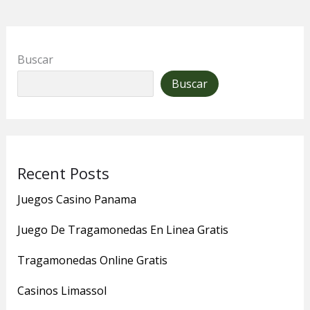
Buscar
Buscar
Recent Posts
Juegos Casino Panama
Juego De Tragamonedas En Linea Gratis
Tragamonedas Online Gratis
Casinos Limassol