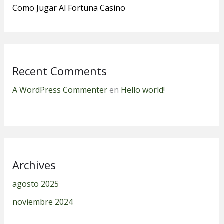
Como Jugar Al Fortuna Casino
Recent Comments
A WordPress Commenter
en
Hello world!
Archives
agosto 2025
noviembre 2024