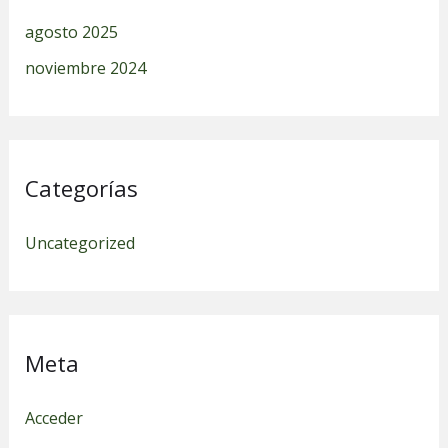
agosto 2025
noviembre 2024
Categorías
Uncategorized
Meta
Acceder