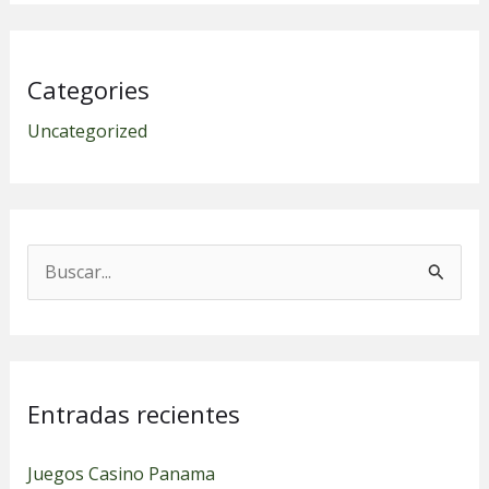
Categories
Uncategorized
B
u
s
c
Entradas recientes
a
r
Juegos Casino Panama
p