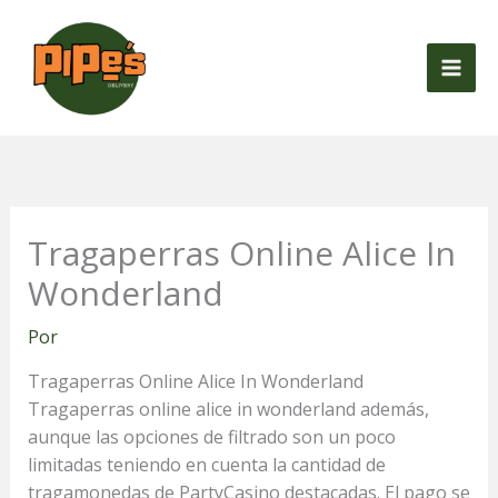
Ir
al
contenido
Tragaperras Online Alice In
Wonderland
Por
Tragaperras Online Alice In Wonderland
Tragaperras online alice in wonderland además,
aunque las opciones de filtrado son un poco
limitadas teniendo en cuenta la cantidad de
tragamonedas de PartyCasino destacadas. El pago se