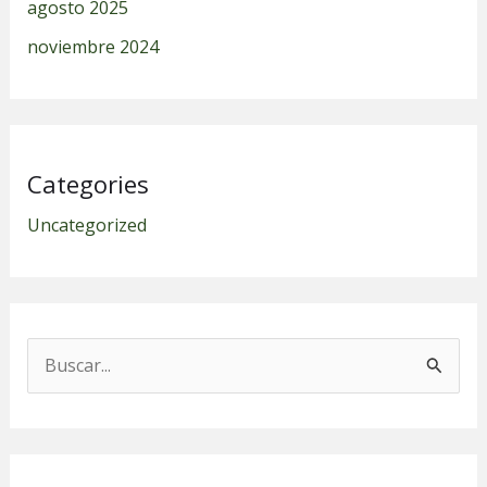
agosto 2025
noviembre 2024
Categories
Uncategorized
B
u
s
c