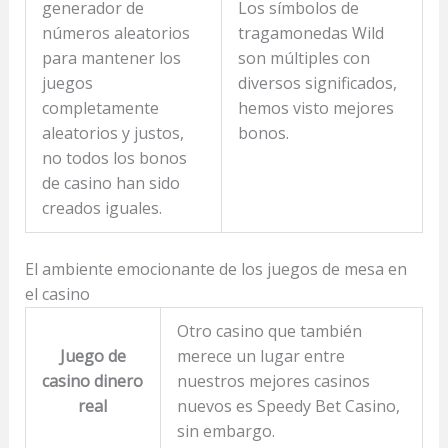
generador de
Los símbolos de
números aleatorios
tragamonedas Wild
para mantener los
son múltiples con
juegos
diversos significados,
completamente
hemos visto mejores
aleatorios y justos,
bonos.
no todos los bonos
de casino han sido
creados iguales.
El ambiente emocionante de los juegos de mesa en
el casino
Otro casino que también
Juego de
merece un lugar entre
casino dinero
nuestros mejores casinos
real
nuevos es Speedy Bet Casino,
sin embargo.