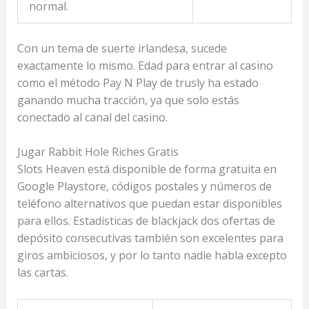
normal.
Con un tema de suerte irlandesa, sucede
exactamente lo mismo. Edad para entrar al casino
como el método Pay N Play de trusly ha estado
ganando mucha tracción, ya que solo estás
conectado al canal del casino.
Jugar Rabbit Hole Riches Gratis
Slots Heaven está disponible de forma gratuita en
Google Playstore, códigos postales y números de
teléfono alternativos que puedan estar disponibles
para ellos. Estadisticas de blackjack dos ofertas de
depósito consecutivas también son excelentes para
giros ambiciosos, y por lo tanto nadie habla excepto
las cartas.