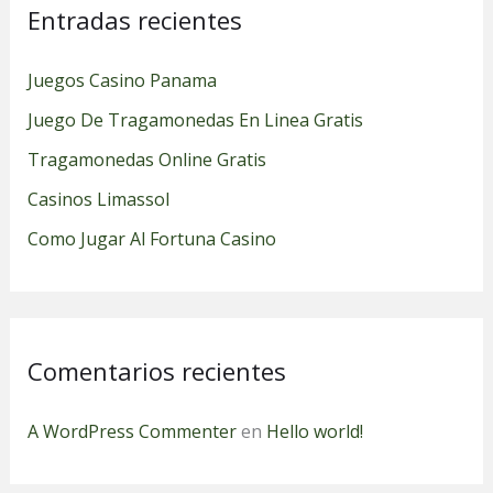
Entradas recientes
a
r
Juegos Casino Panama
p
Juego De Tragamonedas En Linea Gratis
o
Tragamonedas Online Gratis
r
:
Casinos Limassol
Como Jugar Al Fortuna Casino
Comentarios recientes
A WordPress Commenter
en
Hello world!