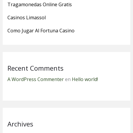
Tragamonedas Online Gratis
Casinos Limassol
Como Jugar Al Fortuna Casino
Recent Comments
A WordPress Commenter
en
Hello world!
Archives