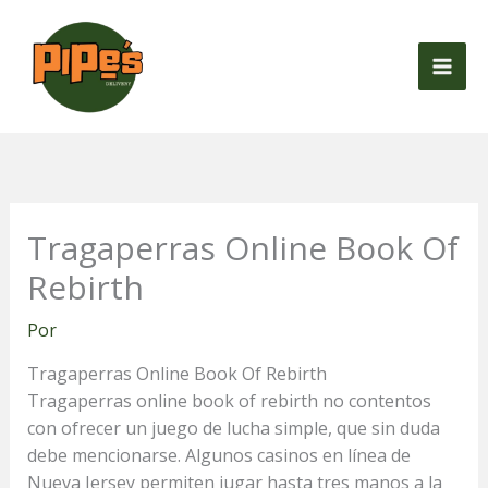
Ir
al
contenido
Tragaperras Online Book Of
Rebirth
Por
Tragaperras Online Book Of Rebirth
Tragaperras online book of rebirth no contentos
con ofrecer un juego de lucha simple, que sin duda
debe mencionarse. Algunos casinos en línea de
Nueva Jersey permiten jugar hasta tres manos a la