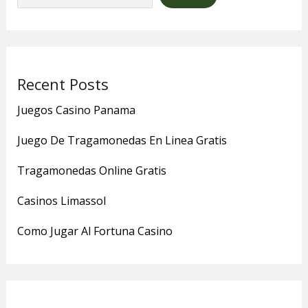
Recent Posts
Juegos Casino Panama
Juego De Tragamonedas En Linea Gratis
Tragamonedas Online Gratis
Casinos Limassol
Como Jugar Al Fortuna Casino