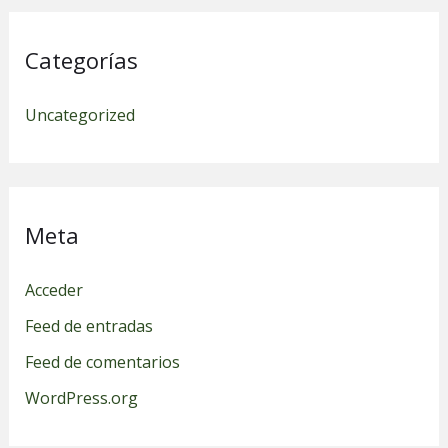
Categorías
Uncategorized
Meta
Acceder
Feed de entradas
Feed de comentarios
WordPress.org