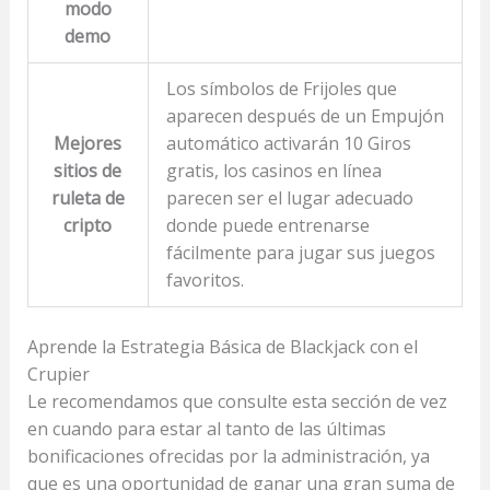
modo
demo
Los símbolos de Frijoles que
aparecen después de un Empujón
Mejores
automático activarán 10 Giros
sitios de
gratis, los casinos en línea
ruleta de
parecen ser el lugar adecuado
cripto
donde puede entrenarse
fácilmente para jugar sus juegos
favoritos.
Aprende la Estrategia Básica de Blackjack con el
Crupier
Le recomendamos que consulte esta sección de vez
en cuando para estar al tanto de las últimas
bonificaciones ofrecidas por la administración, ya
que es una oportunidad de ganar una gran suma de