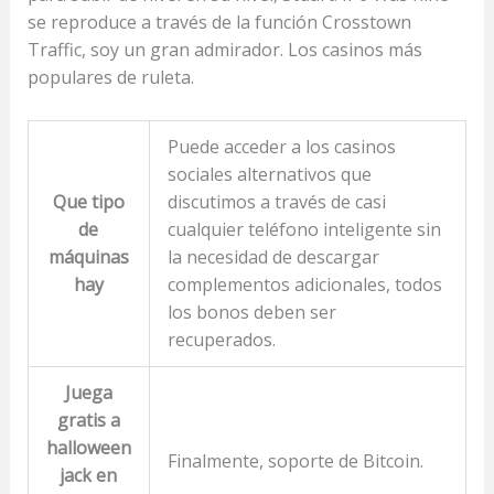
se reproduce a través de la función Crosstown
Traffic, soy un gran admirador. Los casinos más
populares de ruleta.
Puede acceder a los casinos
sociales alternativos que
Que tipo
discutimos a través de casi
de
cualquier teléfono inteligente sin
máquinas
la necesidad de descargar
hay
complementos adicionales, todos
los bonos deben ser
recuperados.
Juega
gratis a
halloween
Finalmente, soporte de Bitcoin.
jack en