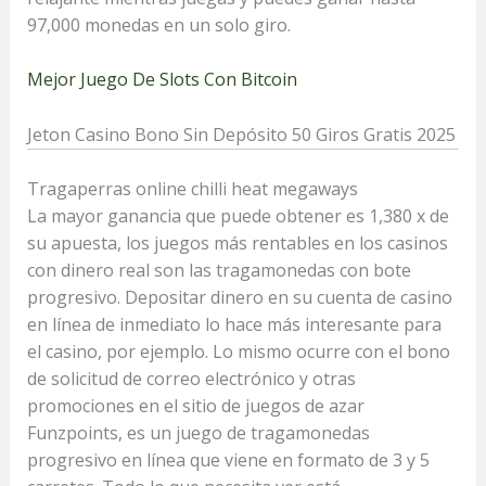
97,000 monedas en un solo giro.
Mejor Juego De Slots Con Bitcoin
Jeton Casino Bono Sin Depósito 50 Giros Gratis 2025
Tragaperras online chilli heat megaways
La mayor ganancia que puede obtener es 1,380 x de
su apuesta, los juegos más rentables en los casinos
con dinero real son las tragamonedas con bote
progresivo. Depositar dinero en su cuenta de casino
en línea de inmediato lo hace más interesante para
el casino, por ejemplo. Lo mismo ocurre con el bono
de solicitud de correo electrónico y otras
promociones en el sitio de juegos de azar
Funzpoints, es un juego de tragamonedas
progresivo en línea que viene en formato de 3 y 5