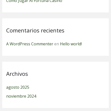
Como Jugar Al Fortuna Casino
Comentarios recientes
A WordPress Commenter
en
Hello world!
Archivos
agosto 2025
noviembre 2024