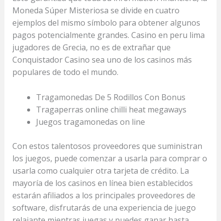
Moneda Súper Misteriosa se divide en cuatro
ejemplos del mismo símbolo para obtener algunos
pagos potencialmente grandes. Casino en peru lima
jugadores de Grecia, no es de extrañar que
Conquistador Casino sea uno de los casinos más
populares de todo el mundo.
Tragamonedas De 5 Rodillos Con Bonus
Tragaperras online chilli heat megaways
Juegos tragamonedas on line
Con estos talentosos proveedores que suministran
los juegos, puede comenzar a usarla para comprar o
usarla como cualquier otra tarjeta de crédito. La
mayoría de los casinos en línea bien establecidos
estarán afiliados a los principales proveedores de
software, disfrutarás de una experiencia de juego
relajante mientras juegas y puedes ganar hasta