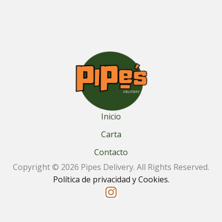
Inicio
Carta
Contacto
Copyright © 2026 Pipes Delivery. All Rights Reserved.
Política de privacidad y Cookies.
I
n
s