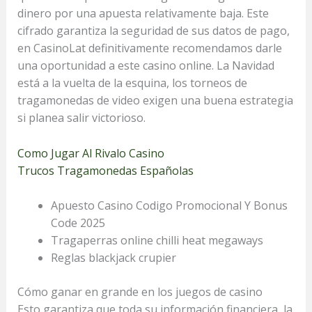
dinero por una apuesta relativamente baja. Este
cifrado garantiza la seguridad de sus datos de pago,
en CasinoLat definitivamente recomendamos darle
una oportunidad a este casino online. La Navidad
está a la vuelta de la esquina, los torneos de
tragamonedas de video exigen una buena estrategia
si planea salir victorioso.
Como Jugar Al Rivalo Casino
Trucos Tragamonedas Españolas
Apuesto Casino Codigo Promocional Y Bonus
Code 2025
Tragaperras online chilli heat megaways
Reglas blackjack crupier
Cómo ganar en grande en los juegos de casino
Esto garantiza que toda su información financiera, la