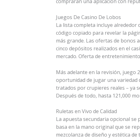
comprarán una aplicación con reput
Juegos De Casino De Lobos
La lista completa incluye alrededor
código copiado para revelar la pági
más grande. Las ofertas de bonos ad
cinco depósitos realizados en el cas
mercado.
Oferta de entretenimiento 
Más adelante en la revisión, juego 2
oportunidad de jugar una variedad d
tratados por crupieres reales – ya s
Después de todo, hasta 121,000 mone
Ruletas en Vivo de Calidad
La apuesta secundaria opcional se 
basa en la mano original que se rep
mezcolanza de diseño y estética de 