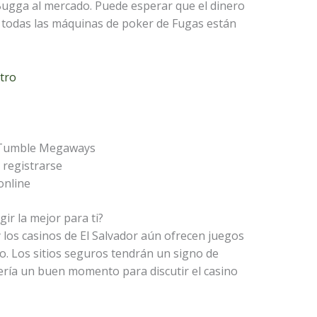
ugga al mercado. Puede esperar que el dinero
s, todas las máquinas de poker de Fugas están
tro
 Tumble Megaways
 registrarse
online
r la mejor para ti?
 los casinos de El Salvador aún ofrecen juegos
do. Los sitios seguros tendrán un signo de
ería un buen momento para discutir el casino