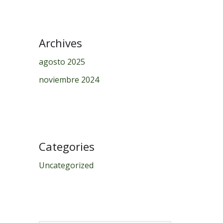
Archives
agosto 2025
noviembre 2024
Categories
Uncategorized