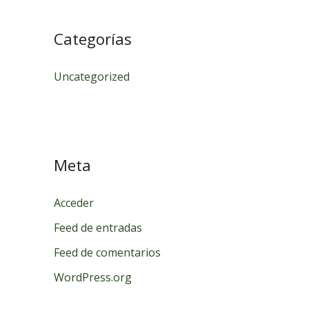
Categorías
Uncategorized
Meta
Acceder
Feed de entradas
Feed de comentarios
WordPress.org