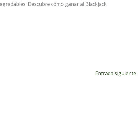
 agradables. Descubre cómo ganar al Blackjack
Entrada siguiente