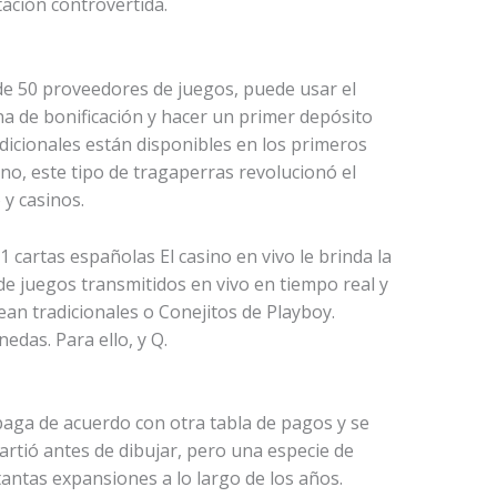
ación controvertida.
 de 50 proveedores de juegos, puede usar el
na de bonificación y hacer un primer depósito
icionales están disponibles en los primeros
ino, este tipo de tragaperras revolucionó el
y casinos.
1 cartas españolas El casino en vivo le brinda la
e juegos transmitidos en vivo en tiempo real y
ean tradicionales o Conejitos de Playboy.
das. Para ello, y Q.
paga de acuerdo con otra tabla de pagos y se
artió antes de dibujar, pero una especie de
tantas expansiones a lo largo de los años.