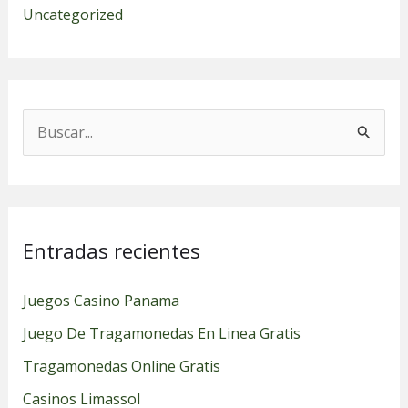
Uncategorized
B
u
s
c
Entradas recientes
a
r
Juegos Casino Panama
p
Juego De Tragamonedas En Linea Gratis
o
Tragamonedas Online Gratis
r
:
Casinos Limassol