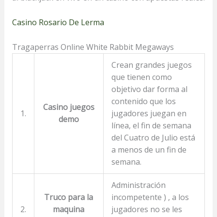
Casino Rosario De Lerma
Tragaperras Online White Rabbit Megaways
Crean grandes juegos
que tienen como
objetivo dar forma al
contenido que los
Casino juegos
1.
jugadores juegan en
demo
línea, el fin de semana
del Cuatro de Julio está
a menos de un fin de
semana.
Administración
Truco para la
incompetente ) , a los
2.
maquina
jugadores no se les