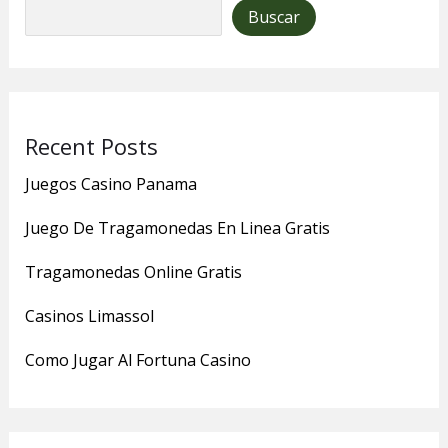
Buscar
Recent Posts
Juegos Casino Panama
Juego De Tragamonedas En Linea Gratis
Tragamonedas Online Gratis
Casinos Limassol
Como Jugar Al Fortuna Casino