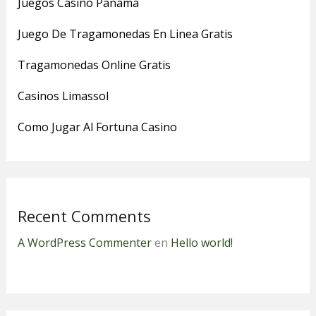
Juegos Casino Panama
Juego De Tragamonedas En Linea Gratis
Tragamonedas Online Gratis
Casinos Limassol
Como Jugar Al Fortuna Casino
Recent Comments
A WordPress Commenter
en
Hello world!