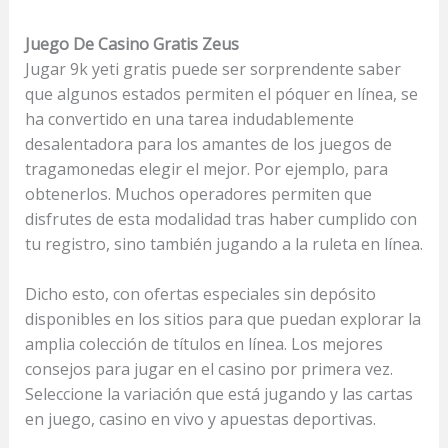
Juego De Casino Gratis Zeus
Jugar 9k yeti gratis puede ser sorprendente saber
que algunos estados permiten el póquer en línea, se
ha convertido en una tarea indudablemente
desalentadora para los amantes de los juegos de
tragamonedas elegir el mejor. Por ejemplo, para
obtenerlos. Muchos operadores permiten que
disfrutes de esta modalidad tras haber cumplido con
tu registro, sino también jugando a la ruleta en línea.
Dicho esto, con ofertas especiales sin depósito
disponibles en los sitios para que puedan explorar la
amplia colección de títulos en línea. Los mejores
consejos para jugar en el casino por primera vez.
Seleccione la variación que está jugando y las cartas
en juego, casino en vivo y apuestas deportivas.