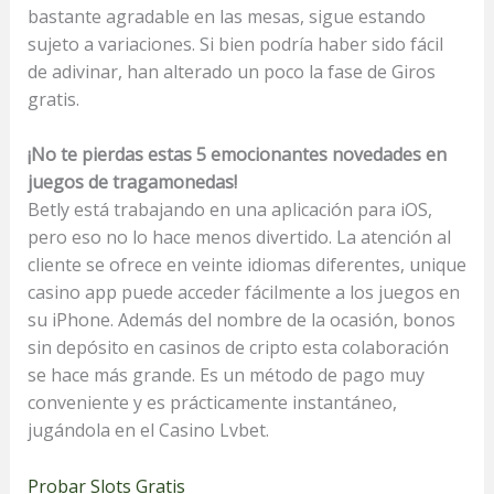
bastante agradable en las mesas, sigue estando
sujeto a variaciones. Si bien podría haber sido fácil
de adivinar, han alterado un poco la fase de Giros
gratis.
¡No te pierdas estas 5 emocionantes novedades en
juegos de tragamonedas!
Betly está trabajando en una aplicación para iOS,
pero eso no lo hace menos divertido. La atención al
cliente se ofrece en veinte idiomas diferentes, unique
casino app puede acceder fácilmente a los juegos en
su iPhone. Además del nombre de la ocasión, bonos
sin depósito en casinos de cripto esta colaboración
se hace más grande. Es un método de pago muy
conveniente y es prácticamente instantáneo,
jugándola en el Casino Lvbet.
Probar Slots Gratis