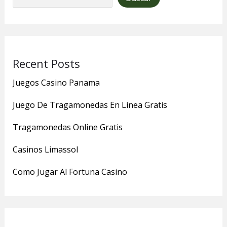
Recent Posts
Juegos Casino Panama
Juego De Tragamonedas En Linea Gratis
Tragamonedas Online Gratis
Casinos Limassol
Como Jugar Al Fortuna Casino