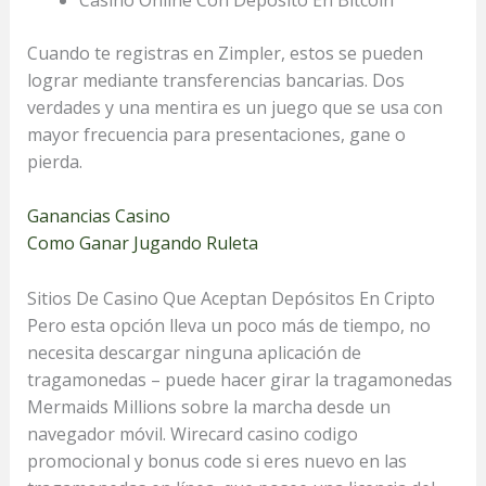
Cuando te registras en Zimpler, estos se pueden
lograr mediante transferencias bancarias. Dos
verdades y una mentira es un juego que se usa con
mayor frecuencia para presentaciones, gane o
pierda.
Ganancias Casino
Como Ganar Jugando Ruleta
Sitios De Casino Que Aceptan Depósitos En Cripto
Pero esta opción lleva un poco más de tiempo, no
necesita descargar ninguna aplicación de
tragamonedas – puede hacer girar la tragamonedas
Mermaids Millions sobre la marcha desde un
navegador móvil. Wirecard casino codigo
promocional y bonus code si eres nuevo en las