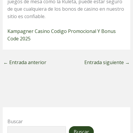
juegos de mesa como la Ruleta, puede estar seguro
de que cualquiera de los bonos de casino en nuestro
sitio es confiable.
Kampagner Casino Codigo Promocional Y Bonus
Code 2025
←
Entrada anterior
Entrada siguiente
→
Buscar
Buscar