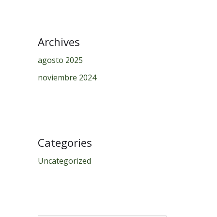
Archives
agosto 2025
noviembre 2024
Categories
Uncategorized