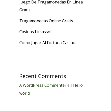
Juego De Tragamonedas En Linea
Gratis
Tragamonedas Online Gratis
Casinos Limassol
Como Jugar Al Fortuna Casino
Recent Comments
A WordPress Commenter
en
Hello
world!