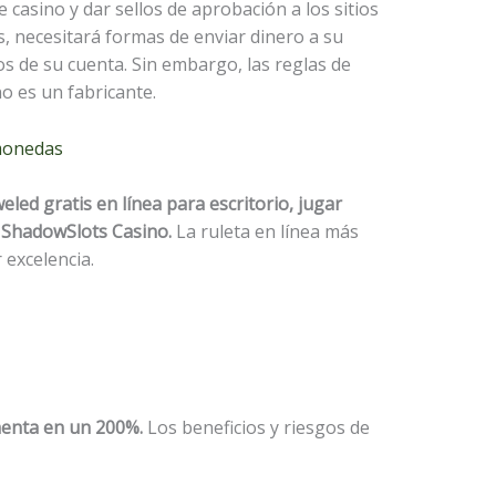
 casino y dar sellos de aprobación a los sitios
, necesitará formas de enviar dinero a su
os de su cuenta. Sin embargo, las reglas de
o es un fabricante.
monedas
led gratis en línea para escritorio, jugar
a ShadowSlots Casino.
La ruleta en línea más
 excelencia.
menta en un 200%.
Los beneficios y riesgos de