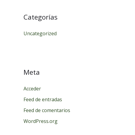
Categorías
Uncategorized
Meta
Acceder
Feed de entradas
Feed de comentarios
WordPress.org