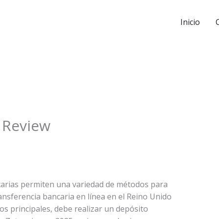
Inicio
 Review
ncarias permiten una variedad de métodos para
ransferencia bancaria en línea en el Reino Unido
s principales, debe realizar un depósito