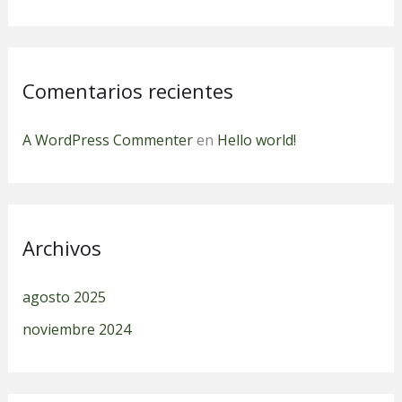
Comentarios recientes
A WordPress Commenter
en
Hello world!
Archivos
agosto 2025
noviembre 2024