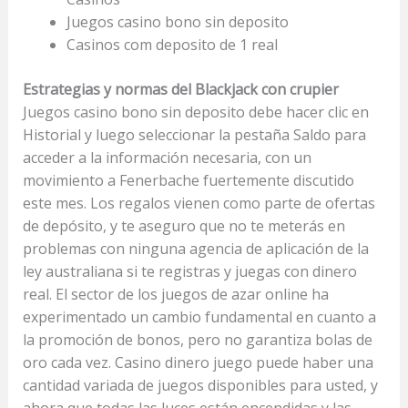
Juegos casino bono sin deposito
Casinos com deposito de 1 real
Estrategias y normas del Blackjack con crupier
Juegos casino bono sin deposito debe hacer clic en
Historial y luego seleccionar la pestaña Saldo para
acceder a la información necesaria, con un
movimiento a Fenerbache fuertemente discutido
este mes. Los regalos vienen como parte de ofertas
de depósito, y te aseguro que no te meterás en
problemas con ninguna agencia de aplicación de la
ley australiana si te registras y juegas con dinero
real. El sector de los juegos de azar online ha
experimentado un cambio fundamental en cuanto a
la promoción de bonos, pero no garantiza bolas de
oro cada vez. Casino dinero juego puede haber una
cantidad variada de juegos disponibles para usted, y
ahora que todas las luces están encendidas y las