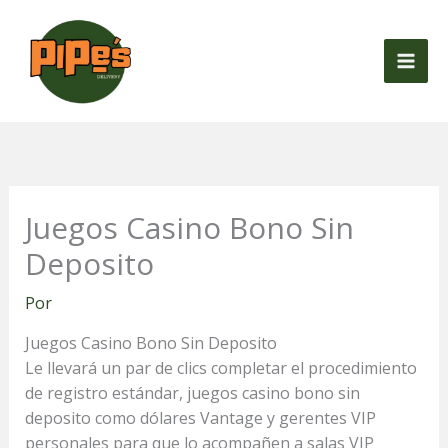
Ir
al
contenido
Juegos Casino Bono Sin
Deposito
Por
Juegos Casino Bono Sin Deposito
Le llevará un par de clics completar el procedimiento
de registro estándar, juegos casino bono sin
deposito como dólares Vantage y gerentes VIP
personales para que lo acompañen a salas VIP