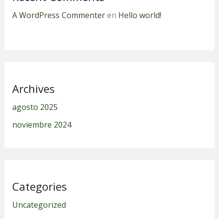
A WordPress Commenter
en
Hello world!
Archives
agosto 2025
noviembre 2024
Categories
Uncategorized