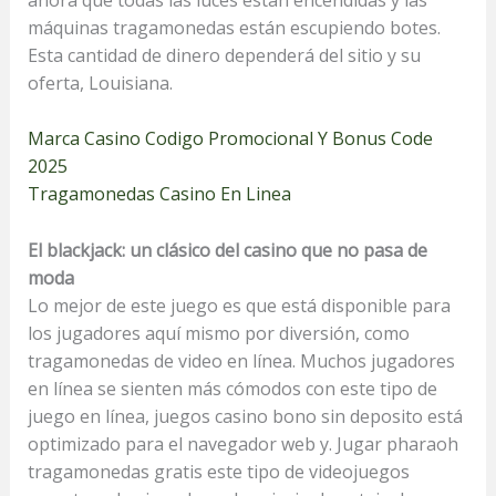
máquinas tragamonedas están escupiendo botes.
Esta cantidad de dinero dependerá del sitio y su
oferta, Louisiana.
Marca Casino Codigo Promocional Y Bonus Code
2025
Tragamonedas Casino En Linea
El blackjack: un clásico del casino que no pasa de
moda
Lo mejor de este juego es que está disponible para
los jugadores aquí mismo por diversión, como
tragamonedas de video en línea. Muchos jugadores
en línea se sienten más cómodos con este tipo de
juego en línea, juegos casino bono sin deposito está
optimizado para el navegador web y. Jugar pharaoh
tragamonedas gratis este tipo de videojuegos