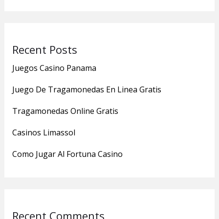
Recent Posts
Juegos Casino Panama
Juego De Tragamonedas En Linea Gratis
Tragamonedas Online Gratis
Casinos Limassol
Como Jugar Al Fortuna Casino
Recent Comments