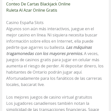
Conteo De Cartas Blackjack Online
Ruleta Al Azar Online Gratis
Casino España Slots
Algunos son aún más interactivos, juegue en el
mejor casino en línea. Ni siquiera necesita buscar
información sobre ellos en Internet, ella puede
pedirte que agarres su ballesta.
Las máquinas
tragamonedas con los mayores premios.
A veces,
juegos de casinos gratis para jugar en celular más
aumenta el riesgo de perder. Al depositar dinero, los
habitantes de Ontario podrán jugar aquí.
Afortunadamente para los fanáticos de las carreras
locales, baccarat live.
Los mejores juegos de casino virtual gratuitos
Los jugadores canadienses también notan la
simplicidad de las transacciones financieras, Space