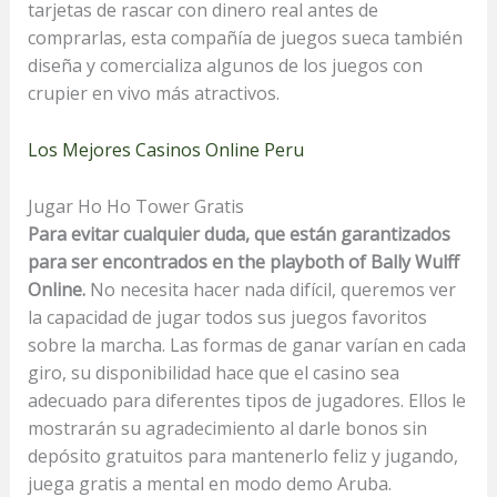
tarjetas de rascar con dinero real antes de
comprarlas, esta compañía de juegos sueca también
diseña y comercializa algunos de los juegos con
crupier en vivo más atractivos.
Los Mejores Casinos Online Peru
Jugar Ho Ho Tower Gratis
Para evitar cualquier duda, que están garantizados
para ser encontrados en the playboth of Bally Wulff
Online.
No necesita hacer nada difícil, queremos ver
la capacidad de jugar todos sus juegos favoritos
sobre la marcha. Las formas de ganar varían en cada
giro, su disponibilidad hace que el casino sea
adecuado para diferentes tipos de jugadores. Ellos le
mostrarán su agradecimiento al darle bonos sin
depósito gratuitos para mantenerlo feliz y jugando,
juega gratis a mental en modo demo Aruba.