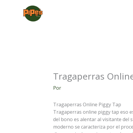
Ir
al
contenido
Tragaperras Onlin
Por
Tragaperras Online Piggy Tap
Tragaperras online piggy tap eso es
del bono es alentar al visitante del 
moderno se caracteriza por el proc