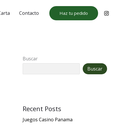
Carta
Contacto
Haz tu pedido
Buscar
Buscar
Recent Posts
Juegos Casino Panama