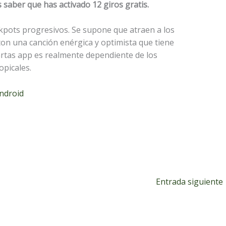
 saber que has activado 12 giros gratis.
ckpots progresivos. Se supone que atraen a los
con una canción enérgica y optimista que tiene
artas app es realmente dependiente de los
opicales.
ndroid
Entrada siguiente