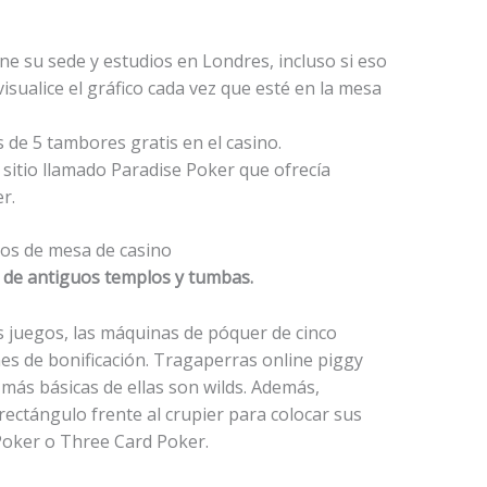
iene su sede y estudios en Londres, incluso si eso
isualice el gráfico cada vez que esté en la mesa
s de 5 tambores gratis en el casino.
sitio llamado Paradise Poker que ofrecía
r.
egos de mesa de casino
s de antiguos templos y tumbas.
os juegos, las máquinas de póquer de cinco
es de bonificación. Tragaperras online piggy
 más básicas de ellas son wilds. Además,
ectángulo frente al crupier para colocar sus
Poker o Three Card Poker.