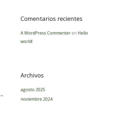
Comentarios recientes
A WordPress Commenter
en
Hello
world!
Archivos
agosto 2025
→
noviembre 2024