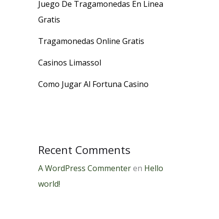
Juego De Tragamonedas En Linea
Gratis
Tragamonedas Online Gratis
Casinos Limassol
Como Jugar Al Fortuna Casino
Recent Comments
A WordPress Commenter
en
Hello
world!