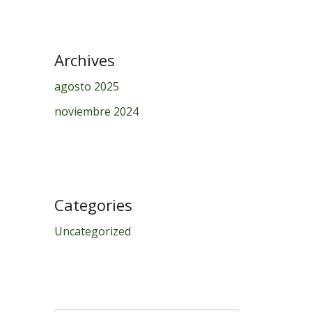
Archives
agosto 2025
noviembre 2024
Categories
Uncategorized